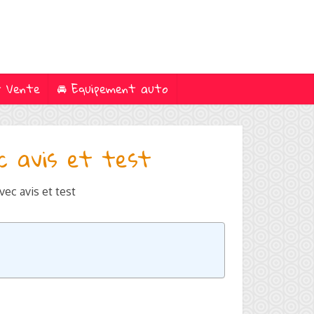
t Vente
🚘 Equipement auto
c avis et test
vec avis et test