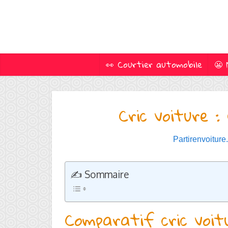
👀 Courtier automobile
😬 
Cric voiture 
Partirenvoiture.
✍️ Sommaire
Comparatif cric voitu