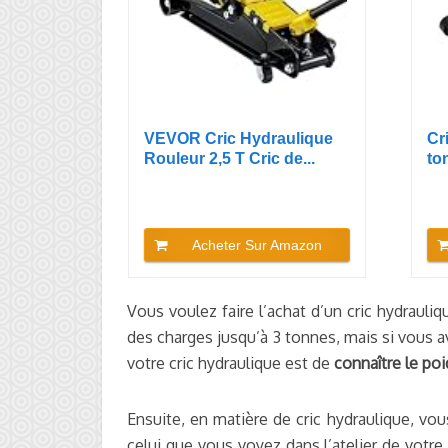
VEVOR Cric Hydraulique
Cr
Rouleur 2,5 T Cric de...
to
mm
Acheter Sur Amazon
Vous voulez faire l’achat d’un cric hydrauliq
des charges jusqu’à 3 tonnes, mais si vous a
votre cric hydraulique est de
connaître le poi
Ensuite, en matière de cric hydraulique, vous
celui que vous voyez dans l’atelier de votr