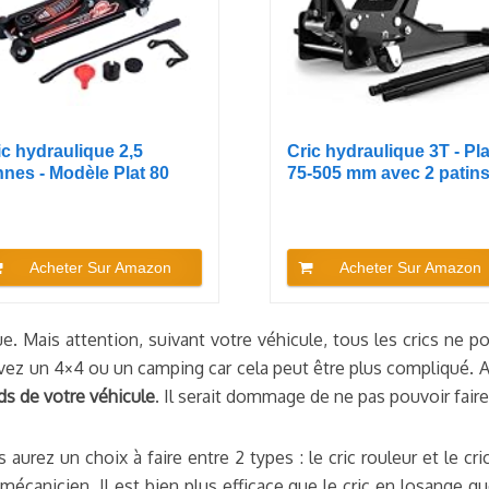
ic hydraulique 2,5
Cric hydraulique 3T - Pla
nnes - Modèle Plat 80
75-505 mm avec 2 patins.
 -...
Acheter Sur Amazon
Acheter Sur Amazon
ue. Mais attention, suivant votre véhicule, tous les crics ne p
vez un 4×4 ou un camping car cela peut être plus compliqué. Al
ds de votre véhicule
. Il serait dommage de ne pas pouvoir faire 
 aurez un choix à faire entre 2 types : le cric rouleur et le cr
e mécanicien. Il est bien plus efficace que le cric en losange