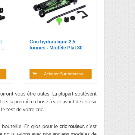
t
Cric hydraulique 2,5
..
tonnes - Modèle Plat 80
mm -...
Acheter Sur Amazon
ourront vous être utiles. La plupart soulèvent
ors la première chose à voir avant de choisir
le test de votre cric.
ic bouteille. En gros pour le
cric rouleur,
c’est
 que nous avions avec nos anciens modèles de