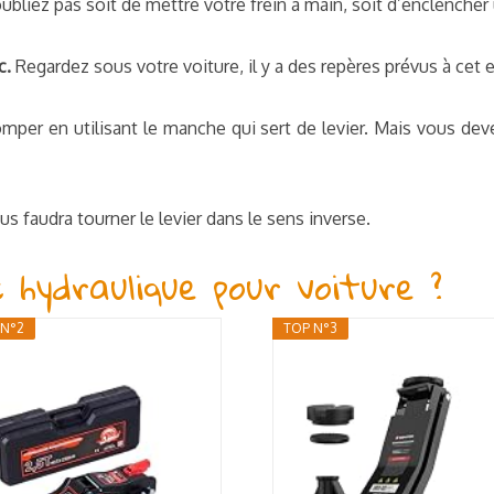
oubliez pas soit de mettre votre frein à main, soit d’enclencher
c.
Regardez sous votre voiture, il y a des repères prévus à cet e
mper en utilisant le manche qui sert de levier. Mais vous devez
ous faudra tourner le levier dans le sens inverse.
ic hydraulique pour voiture ?
 N°2
TOP N°3