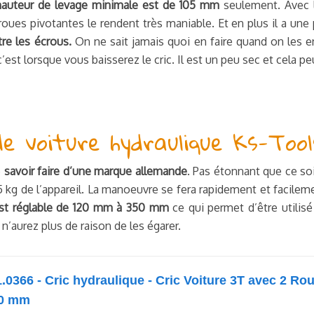
hauteur de levage minimale est de 105 mm
seulement. Avec 
roues pivotantes le rendent très maniable. Et en plus il a une 
re les écrous.
On ne sait jamais quoi en faire quand on les en
’est lorsque vous baisserez le cric. Il est un peu sec et cela p
de voiture hydraulique Ks-Tool
e
savoir faire d’une marque allemande
. Pas étonnant que ce soi
5 kg de l’appareil. La manoeuvre se fera rapidement et facileme
est réglable de 120 mm à 350 mm
ce qui permet d’être utilis
 n’aurez plus de raison de les égarer.
.0366 - Cric hydraulique - Cric Voiture 3T avec 2 Ro
60 mm